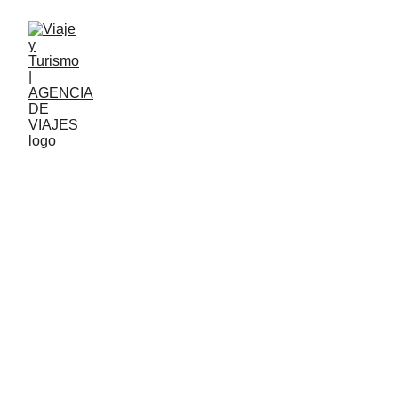
Tu mejor opción 
para viajar.
Ofrecemos paquetes turísticos adaptados 
a todos los gustos.
Descubre